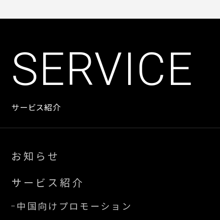
SERVICE
Corporate account agency operation
For China / SNS management
中国向けSNS（RED）
中国向け/SNS
運用代行
マネジメント
サービス紹介
SERVICE 02/03
SERVICE 03/03
お知らせ
サービス紹介
中国向けプロモーション